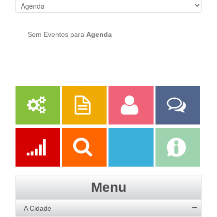
Sem Eventos para
Agenda
Serviços
Publicações
Servidor
Fale Com a
Prefeitura
Ações
Transparência
Transparência
e-SIC
Menu
SAAE
A Cidade