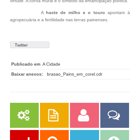
virtude. A coroa mural é o símbolo da emancipação política.
A
haste de milho e o touro
apontam à
agropecuária e a fertilidade nas terras painenses.
Twitter
Publicado em
A Cidade
Baixar anexos:
brasao_Pains_em_corel.cdr
Serviços
Publicações
Servidor
Fale Com a
Prefeitura