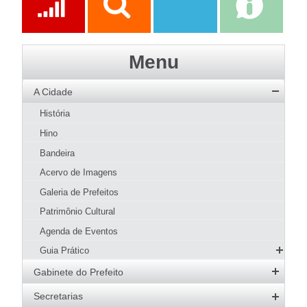
Ações
Transparência
Transparência
e-SIC
Menu
SAAE
A Cidade
História
Hino
Bandeira
Acervo de Imagens
Galeria de Prefeitos
Patrimônio Cultural
Agenda de Eventos
Guia Prático
Hotéis e Pousadas
Gabinete do Prefeito
Restaurantes
Prefeito
Secretarias