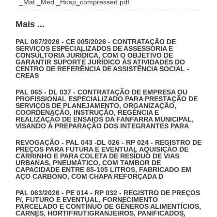
_Mat._Med._Hosp_compressed.pdf
Mais ...
PAL 067/2026 - CE 005/2026 - CONTRATAÇÃO DE
SERVIÇOS ESPECIALIZADOS DE ASSESSORIA E
CONSULTORIA JURÍDICA, COM O OBJETIVO DE
GARANTIR SUPORTE JURÍDICO ÀS ATIVIDADES DO
CENTRO DE REFERÊNCIA DE ASSISTÊNCIA SOCIAL -
CREAS
PAL 065 - DL 037 - CONTRATAÇÃO DE EMPRESA OU
PROFISSIONAL ESPECIALIZADO PARA PRESTAÇÃO DE
SERVIÇOS DE PLANEJAMENTO, ORGANIZAÇÃO,
COORDENAÇÃO, INSTRUÇÃO, REGÊNCIA E
REALIZAÇÃO DE ENSAIOS DA FANFARRA MUNICIPAL,
VISANDO À PREPARAÇÃO DOS INTEGRANTES PARA
REVOGAÇÃO - PAL 043 -DL 026 - RP 024 - REGISTRO DE
PREÇOS PARA FUTURA E EVENTUAL AQUISIÇÃO DE
CARRINHO E PARA COLETA DE RESÍDUO DE VIAS
URBANAS, PNEUMÁTICO, COM TAMBOR DE
CAPACIDADE ENTRE 85-105 LITROS, FABRICADO EM
AÇO CARBONO, COM CHAPA REFORÇADA D
PAL 063/2026 - PE 014 - RP 032 - REGISTRO DE PREÇOS
P/, FUTURO E EVENTUAL, FORNECIMENTO
PARCELADO E CONTÍNUO DE GÊNEROS ALIMENTÍCIOS,
CARNES, HORTIFRUTIGRANJEIROS, PANIFICADOS,