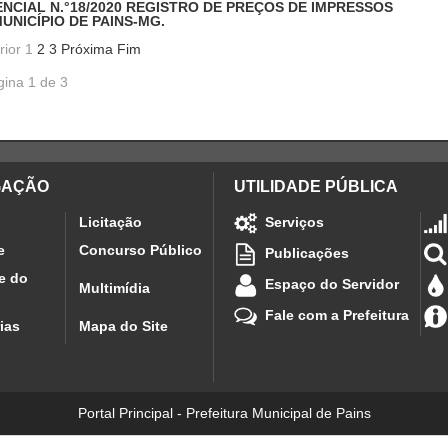
ENCIAL N.°18/2020 REGISTRO DE PREÇOS DE IMPRESSOS
NICÍPIO DE PAINS-MG.
rior
1
2
3
Próxima
Fim
gina 1 de 3
GAÇÃO
UTILIDADE PÚBLICA
Licitação
Serviços
e
Concurso Público
Publicações
e do
Espaço do Servidor
Multimídia
Fale com a Prefeitura
ias
Mapa do Site
Portal Principal - Prefeitura Municipal de Pains