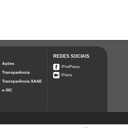
REDES SOCIAIS
Ações
/PrefPains
Transparência
/Pains
Transparência SAAE
e-SIC