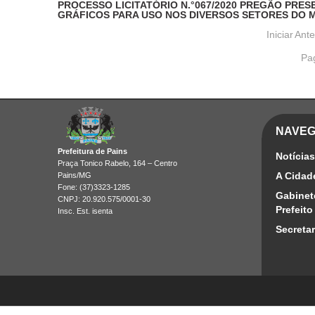
PROCESSO LICITATÓRIO N.°067/2020 PREGÃO PRES
GRÁFICOS PARA USO NOS DIVERSOS SETORES DO MU
Iniciar
Ante
Pa
NAVE
Prefeitura de Pains
Notícias
Praça Tonico Rabelo, 164 – Centro
A Cidad
Pains/MG
Fone: (37)3323-1285
Gabinet
CNPJ: 20.920.575/0001-30
Prefeito
Insc. Est. isenta
Secretar