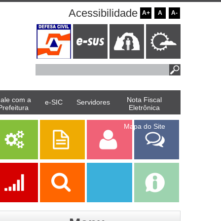
Acessibilidade
A+
A
A-
ale com a
Nota Fiscal
e-SIC
Servidores
Prefeitura
Eletrônica
Mapa do Site
Serviços
Publicações
Servidor
Fale Com a
Prefeitura
Ações
Transparência
Transparência
e-SIC
SAAE