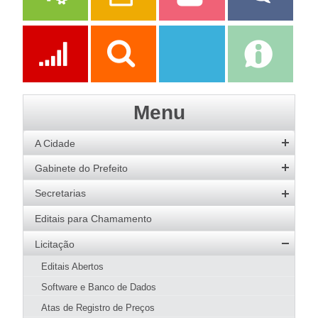
Serviços
Publicações
Servidor
Fale Com a
Prefeitura
Ações
Transparência
Transparência
e-SIC
Menu
SAAE
A Cidade
História
Gabinete do Prefeito
Hino
Prefeito
Secretarias
Bandeira
Vice-Prefeito
Agricultura
Editais para Chamamento
Acervo de Imagens
Agenda do Prefeito
Desenvolvimento Social
Licitação
Galeria de Prefeitos
Educação
Editais Abertos
Patrimônio Cultural
Esportes
Software e Banco de Dados
Agenda de Eventos
Fazenda e Administração
Atas de Registro de Preços
Guia Prático
Meio Ambiente