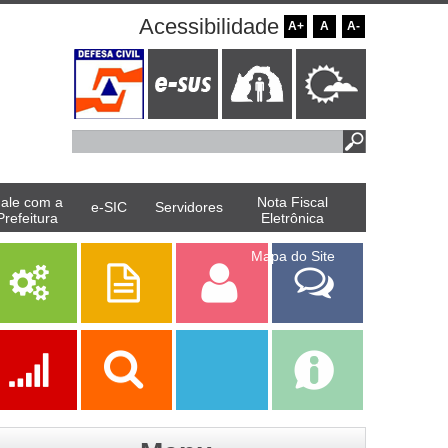
Acessibilidade
A+
A
A-
ale com a
Nota Fiscal
e-SIC
Servidores
Prefeitura
Eletrônica
Mapa do Site
Serviços
Publicações
Servidor
Fale Com a
Prefeitura
Ações
Transparência
Transparência
e-SIC
SAAE