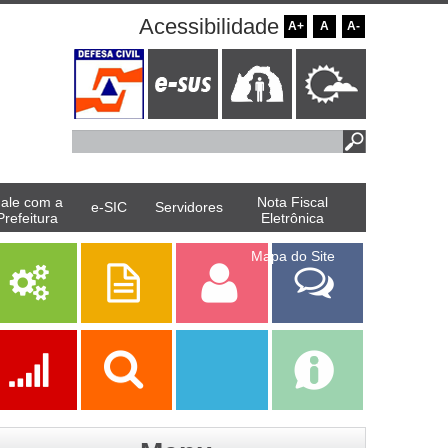
Acessibilidade
A+
A
A-
ale com a
Nota Fiscal
e-SIC
Servidores
Prefeitura
Eletrônica
Mapa do Site
Serviços
Publicações
Servidor
Fale Com a
Prefeitura
Ações
Transparência
Transparência
e-SIC
SAAE