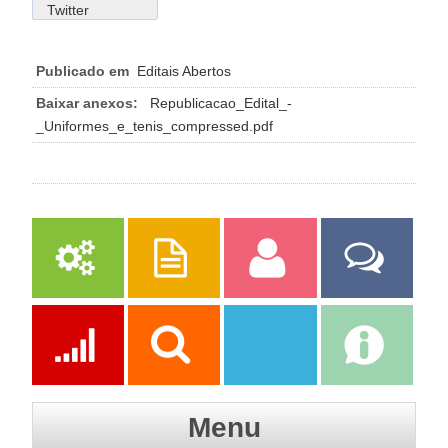
Twitter
Publicado em
Editais Abertos
Baixar anexos:
Republicacao_Edital_-
_Uniformes_e_tenis_compressed.pdf
Serviços
Publicações
Servidor
Fale Com a
Prefeitura
Ações
Transparência
Transparência
e-SIC
Menu
SAAE