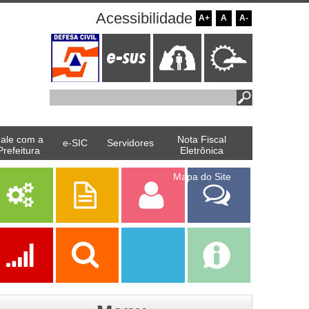
Acessibilidade
A+
A
A-
ale com a
Nota Fiscal
e-SIC
Servidores
Prefeitura
Eletrônica
Mapa do Site
Serviços
Publicações
Servidor
Fale Com a
Prefeitura
Ações
Transparência
Transparência
e-SIC
SAAE