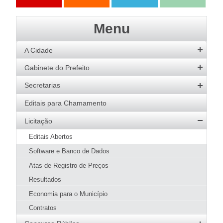
Ações
Transparência
Transparência
e-SIC
Menu
SAAE
A Cidade
História
Gabinete do Prefeito
Hino
Prefeito
Secretarias
Bandeira
Vice-Prefeito
Agricultura
Editais para Chamamento
Acervo de Imagens
Agenda do Prefeito
Desenvolvimento Social
Licitação
Galeria de Prefeitos
Educação
Editais Abertos
Patrimônio Cultural
Esportes
Software e Banco de Dados
Agenda de Eventos
Fazenda e Administração
Atas de Registro de Preços
Guia Prático
Meio Ambiente
Resultados
Hotéis e Pousadas
SMMA
Obras e Urbanismo
Restaurantes
Economia para o Município
Meio Ambiente
Página Inicial SMMA
Saúde
Pizzarias
Contratos
Conselhos
Serviços SMMA
Apresentação
Transporte
Pastelarias