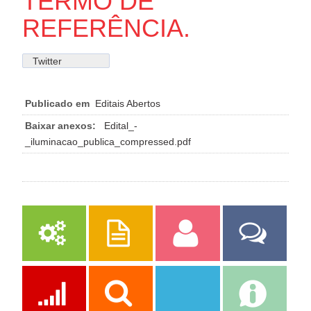
TERMO DE
REFERÊNCIA.
Twitter
Publicado em
Editais Abertos
Baixar anexos:
Edital_-
_iluminacao_publica_compressed.pdf
Serviços
Publicações
Servidor
Fale Com a
Prefeitura