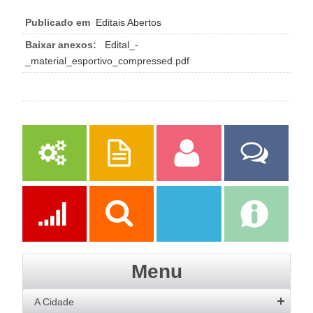
Publicado em
Editais Abertos
Baixar anexos:
Edital_-
_material_esportivo_compressed.pdf
Serviços
Publicações
Servidor
Fale Com a
Prefeitura
Ações
Transparência
Transparência
e-SIC
Menu
SAAE
A Cidade