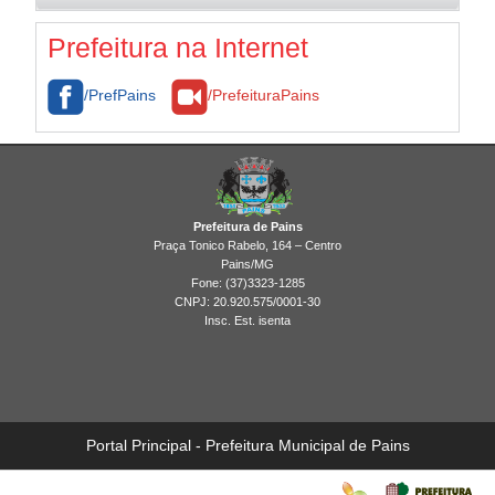
Fiscalização
Brasão
Cultura e Turismo
Legislação
Prefeitura na Internet
Galeria de Imagens
/PrefPains
/PrefeituraPains
Prefeitura de Pains
Praça Tonico Rabelo, 164 – Centro
Pains/MG
Fone: (37)3323-1285
CNPJ: 20.920.575/0001-30
Insc. Est. isenta
Portal Principal - Prefeitura Municipal de Pains