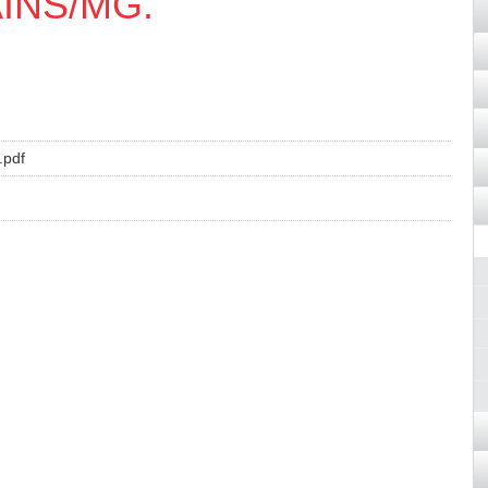
INS/MG.
.pdf