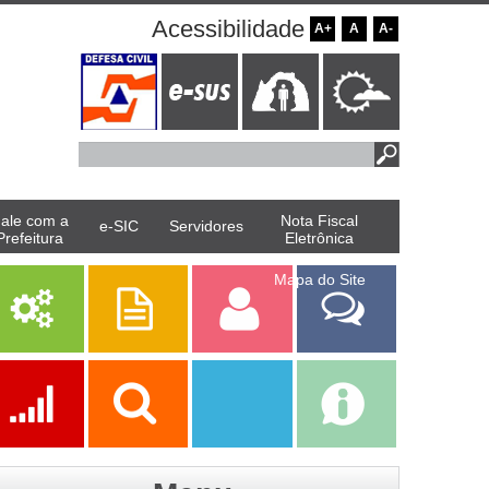
Acessibilidade
A+
A
A-
ale com a
Nota Fiscal
e-SIC
Servidores
Prefeitura
Eletrônica
Mapa do Site
Serviços
Publicações
Servidor
Fale Com a
Prefeitura
Ações
Transparência
Transparência
e-SIC
SAAE