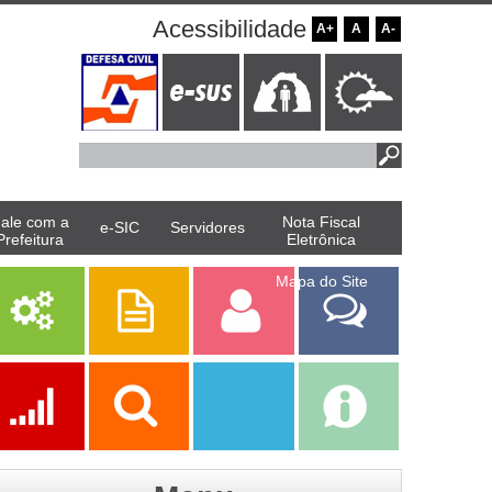
Acessibilidade
A+
A
A-
ale com a
Nota Fiscal
e-SIC
Servidores
Prefeitura
Eletrônica
Mapa do Site
Serviços
Publicações
Servidor
Fale Com a
Prefeitura
Ações
Transparência
Transparência
e-SIC
SAAE