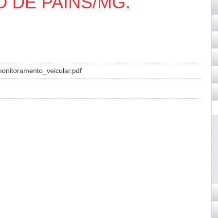
O DE PAINS/MG.
nitoramento_veicular.pdf