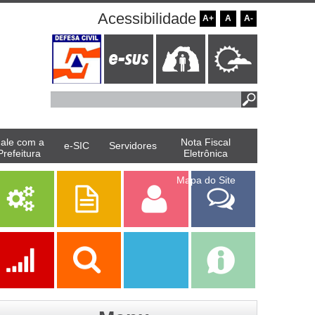
Acessibilidade
A+
A
A-
ale com a
Nota Fiscal
e-SIC
Servidores
Prefeitura
Eletrônica
Mapa do Site
Serviços
Publicações
Servidor
Fale Com a
Prefeitura
Ações
Transparência
Transparência
e-SIC
SAAE