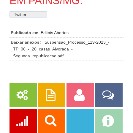
EM PAINS/MG.
Twitter
Publicado em
Editais Abertos
Baixar anexos:
Suspensao_Processo_119-2023_-
_TP_06_-_20_casas_Alvorada_-
_Segunda_republicacao.pdf
Serviços
Publicações
Servidor
Fale Com a
Prefeitura