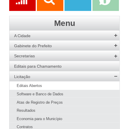
Ações
Transparência
Transparência
e-SIC
Menu
SAAE
A Cidade
História
Gabinete do Prefeito
Hino
Prefeito
Secretarias
Bandeira
Vice-Prefeito
Agricultura
Editais para Chamamento
Acervo de Imagens
Agenda do Prefeito
Desenvolvimento Social
Licitação
Galeria de Prefeitos
Educação
Editais Abertos
Patrimônio Cultural
Esportes
Software e Banco de Dados
Agenda de Eventos
Fazenda e Administração
Atas de Registro de Preços
Guia Prático
Meio Ambiente
Resultados
Hotéis e Pousadas
SMMA
Obras e Urbanismo
Restaurantes
Economia para o Município
Meio Ambiente
Página Inicial SMMA
Saúde
Pizzarias
Contratos