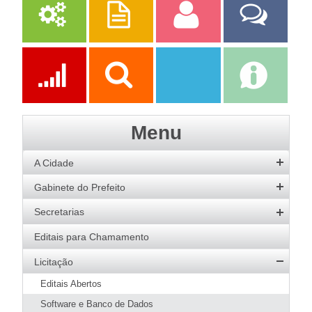
Serviços
Publicações
Servidor
Fale Com a
Prefeitura
Ações
Transparência
Transparência
e-SIC
Menu
SAAE
A Cidade
História
Gabinete do Prefeito
Hino
Prefeito
Secretarias
Bandeira
Vice-Prefeito
Agricultura
Editais para Chamamento
Acervo de Imagens
Agenda do Prefeito
Desenvolvimento Social
Licitação
Galeria de Prefeitos
Educação
Editais Abertos
Patrimônio Cultural
Esportes
Software e Banco de Dados
Agenda de Eventos