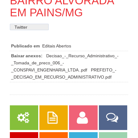
BAIRRO ALVORADA
EM PAINS/MG
Twitter
Publicado em
Editais Abertos
Baixar anexos:
Decisao_-_Recurso_Administrativo_-
_Tomada_de_preco_006_-
_CONSPAVI_ENGENHARIA_LTDA..pdf
PREFEITO_-
_DECISAO_EM_RECURSO_ADMINISTRATIVO.pdf
Serviços
Publicações
Servidor
Fale Com a