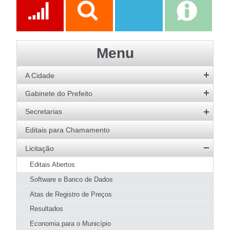
Prefeitura
Ações
Transparência
Transparência
e-SIC
Menu
SAAE
A Cidade
História
Gabinete do Prefeito
Hino
Prefeito
Secretarias
Bandeira
Vice-Prefeito
Agricultura
Editais para Chamamento
Acervo de Imagens
Agenda do Prefeito
Desenvolvimento Social
Licitação
Galeria de Prefeitos
Educação
Editais Abertos
Patrimônio Cultural
Esportes
Software e Banco de Dados
Agenda de Eventos
Fazenda e Administração
Atas de Registro de Preços
Guia Prático
Meio Ambiente
Resultados
Hotéis e Pousadas
SMMA
Obras e Urbanismo
Restaurantes
Economia para o Município
Meio Ambiente
Página Inicial SMMA