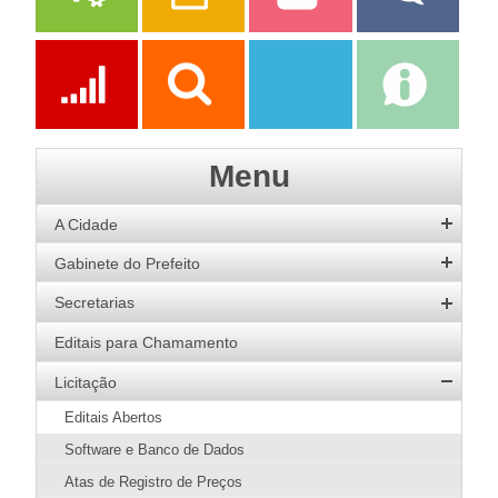
Serviços
Publicações
Servidor
Fale Com a
Prefeitura
Ações
Transparência
Transparência
e-SIC
Menu
SAAE
A Cidade
História
Gabinete do Prefeito
Hino
Prefeito
Secretarias
Bandeira
Vice-Prefeito
Agricultura
Editais para Chamamento
Acervo de Imagens
Agenda do Prefeito
Desenvolvimento Social
Licitação
Galeria de Prefeitos
Educação
Editais Abertos
Patrimônio Cultural
Esportes
Software e Banco de Dados
Agenda de Eventos
Fazenda e Administração
Atas de Registro de Preços
Guia Prático
Meio Ambiente