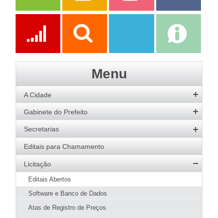
Serviços
Publicações
Servidor
Fale Com a
Prefeitura
Ações
Transparência
Transparência
e-SIC
Menu
SAAE
A Cidade
História
Gabinete do Prefeito
Hino
Prefeito
Secretarias
Bandeira
Vice-Prefeito
Agricultura
Editais para Chamamento
Acervo de Imagens
Agenda do Prefeito
Desenvolvimento Social
Licitação
Galeria de Prefeitos
Educação
Editais Abertos
Patrimônio Cultural
Esportes
Software e Banco de Dados
Agenda de Eventos
Fazenda e Administração
Atas de Registro de Preços
Guia Prático
Meio Ambiente