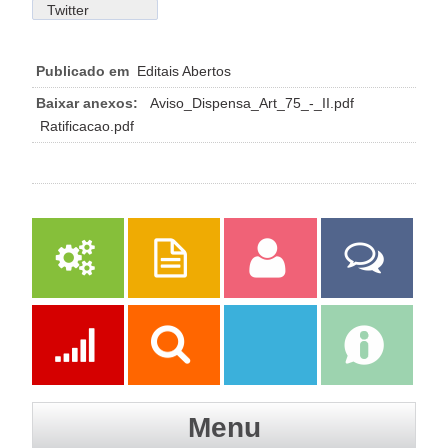
Twitter
Publicado em
Editais Abertos
Baixar anexos:
Aviso_Dispensa_Art_75_-_II.pdf
Ratificacao.pdf
Serviços
Publicações
Servidor
Fale Com a
Prefeitura
Ações
Transparência
Transparência
e-SIC
Menu
SAAE