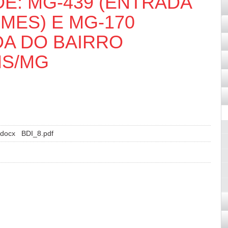
E: MG-439 (ENTRADA
MES) E MG-170
DA DO BAIRRO
NS/MG
docx
BDI_8.pdf