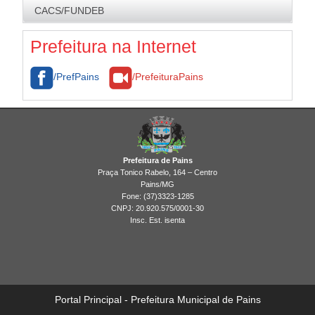
Logomarca da Adm. Municipal
Assessoria Jurídica
CACS/FUNDEB
Fiscalização
Brasão
Cultura e Turismo
Legislação
Prefeitura na Internet
Galeria de Imagens
/PrefPains
/PrefeituraPains
Prefeitura de Pains
Praça Tonico Rabelo, 164 – Centro
Pains/MG
Fone: (37)3323-1285
CNPJ: 20.920.575/0001-30
Insc. Est. isenta
Portal Principal - Prefeitura Municipal de Pains