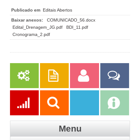
Publicado em
Editais Abertos
Baixar anexos:
COMUNICADO_56.docx
Edital_Drenagem_JG.pdf
BDI_11.pdf
Cronograma_2.pdf
Serviços
Publicações
Servidor
Fale Com a
Prefeitura
Ações
Transparência
Transparência
e-SIC
Menu
SAAE