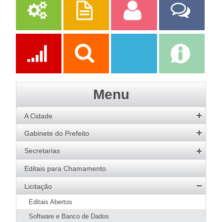
Serviços
Publicações
Servidor
Fale Com a
Prefeitura
Ações
Transparência
Transparência
e-SIC
Menu
SAAE
A Cidade
História
Gabinete do Prefeito
Hino
Prefeito
Secretarias
Bandeira
Vice-Prefeito
Agricultura
Editais para Chamamento
Acervo de Imagens
Agenda do Prefeito
Desenvolvimento Social
Licitação
Galeria de Prefeitos
Educação
Editais Abertos
Patrimônio Cultural
Esportes
Software e Banco de Dados
Agenda de Eventos