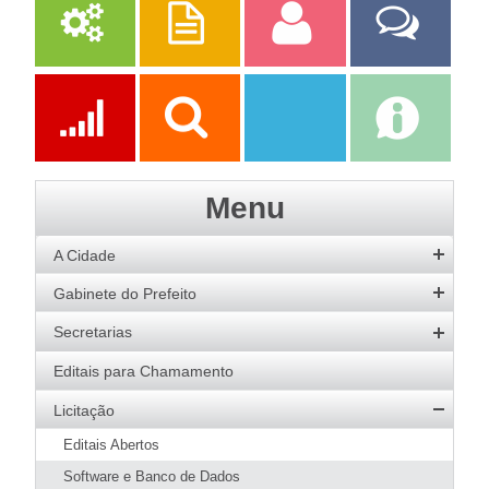
Serviços
Publicações
Servidor
Fale Com a
Prefeitura
Ações
Transparência
Transparência
e-SIC
Menu
SAAE
A Cidade
História
Gabinete do Prefeito
Hino
Prefeito
Secretarias
Bandeira
Vice-Prefeito
Agricultura
Editais para Chamamento
Acervo de Imagens
Agenda do Prefeito
Desenvolvimento Social
Licitação
Galeria de Prefeitos
Educação
Editais Abertos
Patrimônio Cultural
Esportes
Software e Banco de Dados
Agenda de Eventos