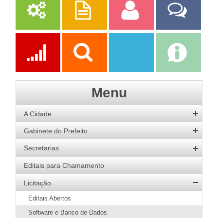
Serviços
Publicações
Servidor
Fale Com a
Prefeitura
Ações
Transparência
Transparência
e-SIC
Menu
SAAE
A Cidade
História
Gabinete do Prefeito
Hino
Prefeito
Secretarias
Bandeira
Vice-Prefeito
Agricultura
Editais para Chamamento
Acervo de Imagens
Agenda do Prefeito
Desenvolvimento Social
Licitação
Galeria de Prefeitos
Educação
Editais Abertos
Patrimônio Cultural
Esportes
Software e Banco de Dados
Agenda de Eventos