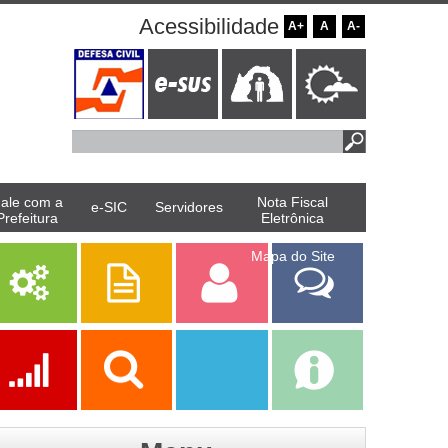
Acessibilidade
A+
A
A-
ale com a
Nota Fiscal
e-SIC
Servidores
Prefeitura
Eletrônica
Mapa do Site
Serviços
Publicações
Servidor
Fale Com a
Prefeitura
Ações
Transparência
Transparência
e-SIC
SAAE