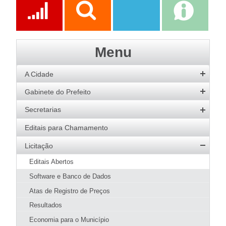
Prefeitura
Ações
Transparência
Transparência
e-SIC
Menu
SAAE
A Cidade
História
Gabinete do Prefeito
Hino
Prefeito
Secretarias
Bandeira
Vice-Prefeito
Agricultura
Editais para Chamamento
Acervo de Imagens
Agenda do Prefeito
Desenvolvimento Social
Licitação
Galeria de Prefeitos
Educação
Editais Abertos
Patrimônio Cultural
Esportes
Software e Banco de Dados
Agenda de Eventos
Fazenda e Administração
Atas de Registro de Preços
Guia Prático
Meio Ambiente
Resultados
Hotéis e Pousadas
SMMA
Obras e Urbanismo
Restaurantes
Economia para o Município
Meio Ambiente
Página Inicial SMMA