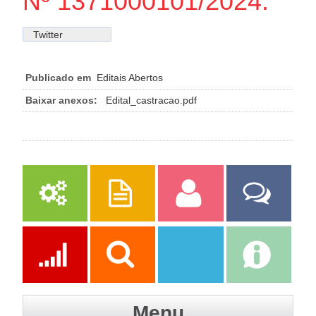
Nº 1371000101/2024.
Twitter
Publicado em
Editais Abertos
Baixar anexos:
Edital_castracao.pdf
Serviços
Publicações
Servidor
Fale Com a
Prefeitura
Ações
Transparência
Transparência
e-SIC
Menu
SAAE