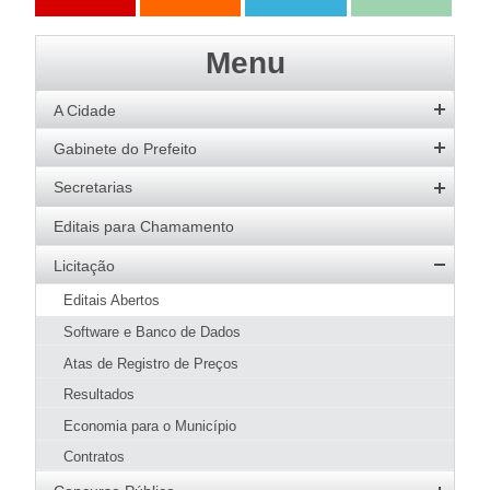
Ações
Transparência
Transparência
e-SIC
Menu
SAAE
A Cidade
História
Gabinete do Prefeito
Hino
Prefeito
Secretarias
Bandeira
Vice-Prefeito
Agricultura
Editais para Chamamento
Acervo de Imagens
Agenda do Prefeito
Desenvolvimento Social
Licitação
Galeria de Prefeitos
Educação
Editais Abertos
Patrimônio Cultural
Esportes
Software e Banco de Dados
Agenda de Eventos
Fazenda e Administração
Atas de Registro de Preços
Guia Prático
Meio Ambiente
Resultados
Hotéis e Pousadas
SMMA
Obras e Urbanismo
Restaurantes
Economia para o Município
Meio Ambiente
Página Inicial SMMA
Saúde
Pizzarias
Contratos
Conselhos
Serviços SMMA
Apresentação
Transporte
Pastelarias