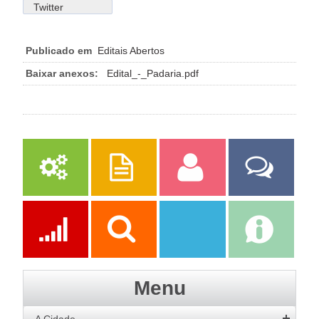
Twitter
Publicado em
Editais Abertos
Baixar anexos:
Edital_-_Padaria.pdf
Serviços
Publicações
Servidor
Fale Com a
Prefeitura
Ações
Transparência
Transparência
e-SIC
Menu
SAAE