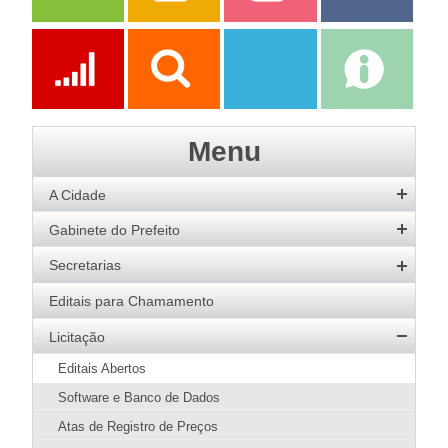
Serviços
Publicações
Servidor
Fale Com a
Prefeitura
Ações
Transparência
Transparência
e-SIC
Menu
SAAE
A Cidade
História
Gabinete do Prefeito
Hino
Prefeito
Secretarias
Bandeira
Vice-Prefeito
Agricultura
Editais para Chamamento
Acervo de Imagens
Agenda do Prefeito
Desenvolvimento Social
Licitação
Galeria de Prefeitos
Educação
Editais Abertos
Patrimônio Cultural
Esportes
Software e Banco de Dados
Agenda de Eventos
Fazenda e Administração
Atas de Registro de Preços
Guia Prático
Meio Ambiente