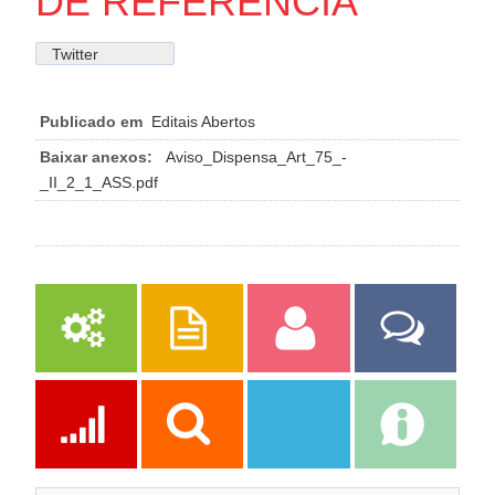
DE REFERENCIA
Twitter
Publicado em
Editais Abertos
Baixar anexos:
Aviso_Dispensa_Art_75_-
_II_2_1_ASS.pdf
Serviços
Publicações
Servidor
Fale Com a
Prefeitura
Ações
Transparência
Transparência
e-SIC