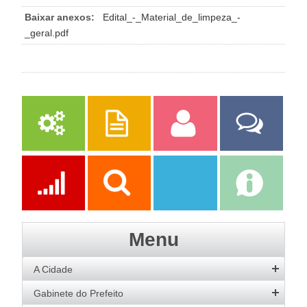
Baixar anexos:
Edital_-_Material_de_limpeza_-
_geral.pdf
Serviços
Publicações
Servidor
Fale Com a
Prefeitura
Ações
Transparência
Transparência
e-SIC
Menu
SAAE
A Cidade
História
Gabinete do Prefeito