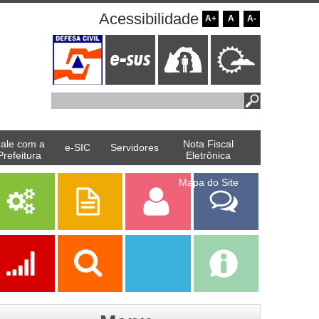
Acessibilidade
A+
A
A-
ale com a
Nota Fiscal
e-SIC
Servidores
Prefeitura
Eletrônica
Mapa do Site
Serviços
Publicações
Servidor
Fale Com a
Prefeitura
Ações
Transparência
Transparência
e-SIC
SAAE