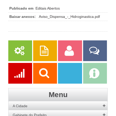
Publicado em
Editais Abertos
Baixar anexos:
Aviso_Dispensa_-_Hidroginastica.pdf
Serviços
Publicações
Servidor
Fale Com a
Prefeitura
Ações
Transparência
Transparência
e-SIC
Menu
SAAE
A Cidade
História
Gabinete do Prefeito