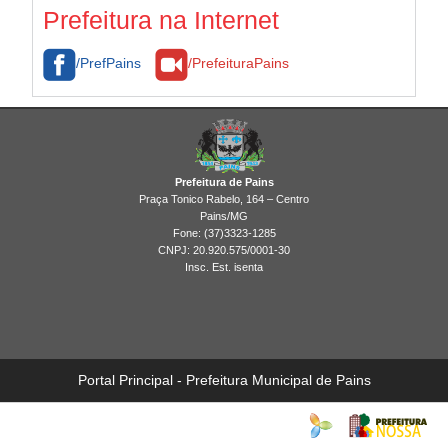
Legislação
Prefeitura na Internet
Galeria de Imagens
/PrefPains
/PrefeituraPains
Prefeitura de Pains
Praça Tonico Rabelo, 164 – Centro
Pains/MG
Fone: (37)3323-1285
CNPJ: 20.920.575/0001-30
Insc. Est. isenta
Portal Principal - Prefeitura Municipal de Pains