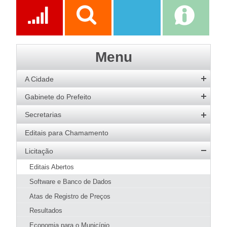
Prefeitura
Ações
Transparência
Transparência
e-SIC
Menu
SAAE
A Cidade
História
Gabinete do Prefeito
Hino
Prefeito
Secretarias
Bandeira
Vice-Prefeito
Agricultura
Editais para Chamamento
Acervo de Imagens
Agenda do Prefeito
Desenvolvimento Social
Licitação
Galeria de Prefeitos
Educação
Editais Abertos
Patrimônio Cultural
Esportes
Software e Banco de Dados
Agenda de Eventos
Fazenda e Administração
Atas de Registro de Preços
Guia Prático
Meio Ambiente
Resultados
Hotéis e Pousadas
SMMA
Obras e Urbanismo
Restaurantes
Economia para o Município