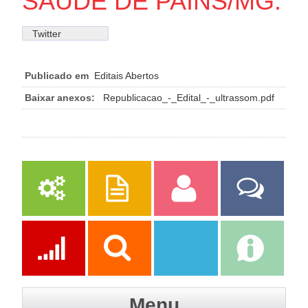
SAÚDE DE PAINS/MG.
Twitter
Publicado em
Editais Abertos
Baixar anexos:
Republicacao_-_Edital_-_ultrassom.pdf
Serviços
Publicações
Servidor
Fale Com a
Prefeitura
Ações
Transparência
Transparência
e-SIC
Menu
SAAE