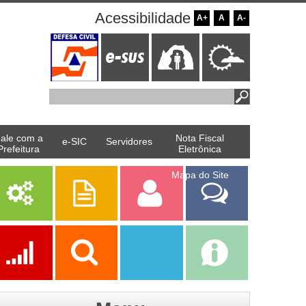
Acessibilidade
A+
A
A-
ale com a
Nota Fiscal
e-SIC
Servidores
Prefeitura
Eletrônica
Mapa do Site
Serviços
Publicações
Servidor
Fale Com a
Prefeitura
Ações
Transparência
Transparência
e-SIC
SAAE