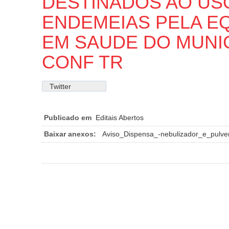
DESTINADOS AO US
ENDEMEIAS PELA EQ
EM SAUDE DO MUNIC
CONF TR
Twitter
Publicado em
Editais Abertos
Baixar anexos:
Aviso_Dispensa_-nebulizador_e_pulve