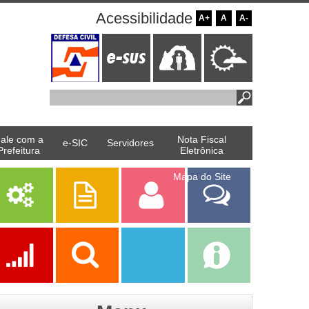
Acessibilidade
A+
A
A-
ale com a
Nota Fiscal
e-SIC
Servidores
Prefeitura
Eletrônica
Mapa do Site
Serviços
Publicações
Servidor
Fale Com a
Prefeitura
Ações
Transparência
Transparência
e-SIC
SAAE