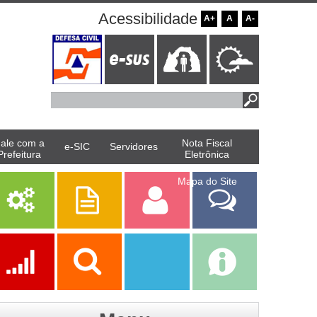
Acessibilidade
A+
A
A-
ale com a
Nota Fiscal
e-SIC
Servidores
Prefeitura
Eletrônica
Mapa do Site
Serviços
Publicações
Servidor
Fale Com a
Prefeitura
Ações
Transparência
Transparência
e-SIC
SAAE