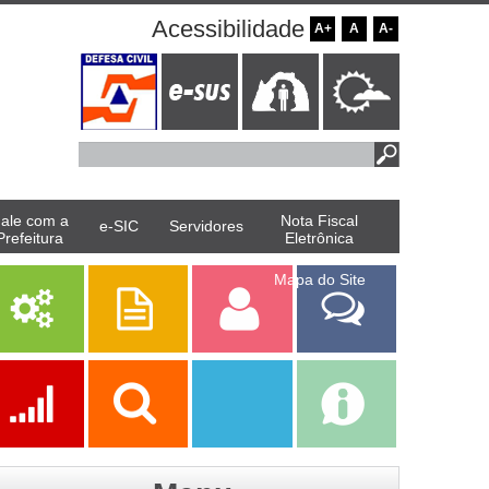
Acessibilidade
A+
A
A-
ale com a
Nota Fiscal
e-SIC
Servidores
Prefeitura
Eletrônica
Mapa do Site
Serviços
Publicações
Servidor
Fale Com a
Prefeitura
Ações
Transparência
Transparência
e-SIC
SAAE