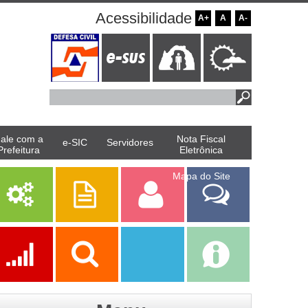
Acessibilidade
A+
A
A-
ale com a
Nota Fiscal
e-SIC
Servidores
Prefeitura
Eletrônica
Mapa do Site
Serviços
Publicações
Servidor
Fale Com a
Prefeitura
Ações
Transparência
Transparência
e-SIC
SAAE