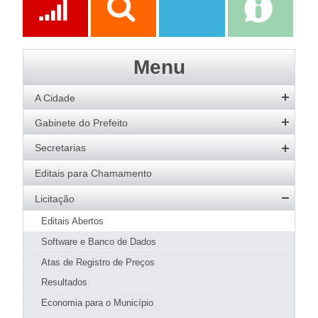
Ações
Transparência
Transparência
e-SIC
Menu
SAAE
A Cidade
História
Gabinete do Prefeito
Hino
Prefeito
Secretarias
Bandeira
Vice-Prefeito
Agricultura
Editais para Chamamento
Acervo de Imagens
Agenda do Prefeito
Desenvolvimento Social
Licitação
Galeria de Prefeitos
Educação
Editais Abertos
Patrimônio Cultural
Esportes
Software e Banco de Dados
Agenda de Eventos
Fazenda e Administração
Atas de Registro de Preços
Guia Prático
Meio Ambiente
Resultados
Hotéis e Pousadas
SMMA
Obras e Urbanismo
Restaurantes
Economia para o Município
Meio Ambiente
Página Inicial SMMA
Saúde