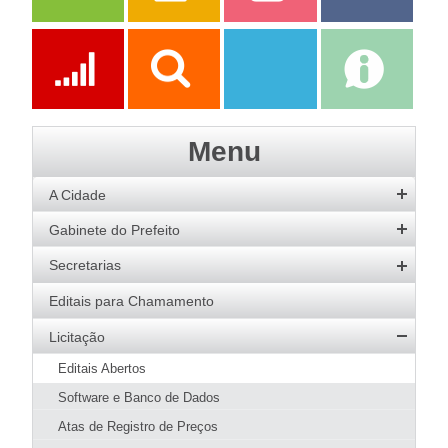
Serviços
Publicações
Servidor
Fale Com a
Prefeitura
Ações
Transparência
Transparência
e-SIC
Menu
SAAE
A Cidade
História
Gabinete do Prefeito
Hino
Prefeito
Secretarias
Bandeira
Vice-Prefeito
Agricultura
Editais para Chamamento
Acervo de Imagens
Agenda do Prefeito
Desenvolvimento Social
Licitação
Galeria de Prefeitos
Educação
Editais Abertos
Patrimônio Cultural
Esportes
Software e Banco de Dados
Agenda de Eventos
Fazenda e Administração
Atas de Registro de Preços
Guia Prático
Meio Ambiente