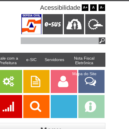
Acessibilidade
A+
A
A-
ale com a
Nota Fiscal
e-SIC
Servidores
Prefeitura
Eletrônica
Mapa do Site
Serviços
Publicações
Servidor
Fale Com a
Prefeitura
Ações
Transparência
Transparência
e-SIC
SAAE