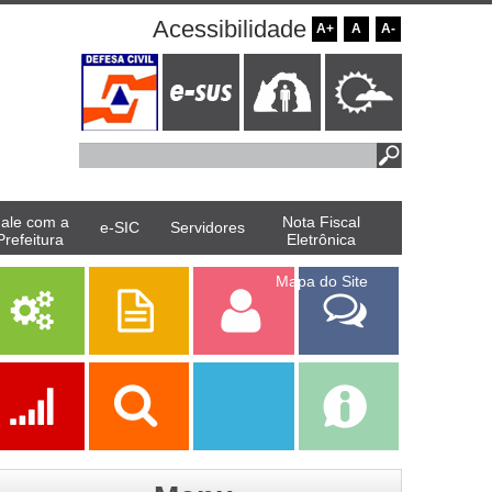
Acessibilidade
A+
A
A-
ale com a
Nota Fiscal
e-SIC
Servidores
Prefeitura
Eletrônica
Mapa do Site
Serviços
Publicações
Servidor
Fale Com a
Prefeitura
Ações
Transparência
Transparência
e-SIC
SAAE