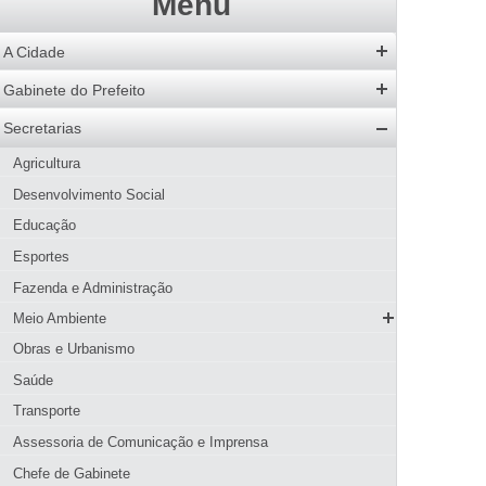
Menu
A Cidade
História
Gabinete do Prefeito
Hino
Prefeito
Secretarias
Bandeira
Vice-Prefeito
Agricultura
Acervo de Imagens
Agenda do Prefeito
Desenvolvimento Social
Galeria de Prefeitos
Educação
Patrimônio Cultural
Esportes
Agenda de Eventos
Fazenda e Administração
Guia Prático
Meio Ambiente
Hotéis e Pousadas
SMMA
Obras e Urbanismo
Restaurantes
Meio Ambiente
Página Inicial SMMA
Saúde
Pizzarias
Conselhos
Serviços SMMA
Apresentação
Transporte
Pastelarias
Parques Municipais
Codema
Educação Ambiental
Objetivo Estratégico
Assessoria de Comunicação e Imprensa
Bares, Lanchonetes e Sorveterias
Licenciamento Ambiental
Parque Natural Municipal Dona Ziza
Denúncias
Atribuições
Chefe de Gabinete
Padarias