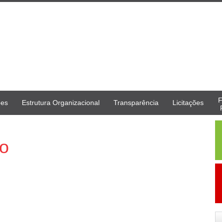
F
ões
Estrutura Organizacional
Transparência
Licitações
ão