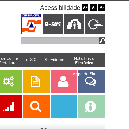
Acessibilidade
A+
A
A-
ale com a
Nota Fiscal
e-SIC
Servidores
Prefeitura
Eletrônica
Mapa do Site
Serviços
Publicações
Servidor
Fale Com a
Prefeitura
Ações
Transparência
Transparência
e-SIC
SAAE