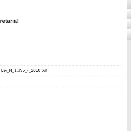
retaria!
Lei_N_1.395_-_2018.pdf