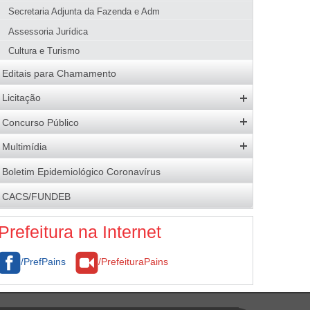
Uso de produtos e subprodutos florestais
Quem é Quem
Secretaria Adjunta da Fazenda e Adm
Download
Licenciamento Ambiental
Assessoria Jurídica
Fiscalização
Cultura e Turismo
Legislação
Editais para Chamamento
Galeria de Imagens
Licitação
Editais Abertos
Concurso Público
Software e Banco de Dados
Concursos Abertos
Multimídia
Atas de Registro de Preços
Processos Seletivos
Galeria de Fotos
Boletim Epidemiológico Coronavírus
Resultados
Resultados
Logomarca da Adm. Municipal
CACS/FUNDEB
Economia para o Município
Brasão
Contratos
Prefeitura na Internet
/PrefPains
/PrefeituraPains