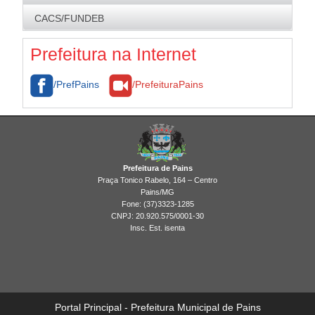
Resultados
Resultados
Logomarca da Adm. Municipal
CACS/FUNDEB
Economia para o Município
Brasão
Contratos
Prefeitura na Internet
/PrefPains
/PrefeituraPains
Prefeitura de Pains
Praça Tonico Rabelo, 164 – Centro
Pains/MG
Fone: (37)3323-1285
CNPJ: 20.920.575/0001-30
Insc. Est. isenta
Portal Principal - Prefeitura Municipal de Pains