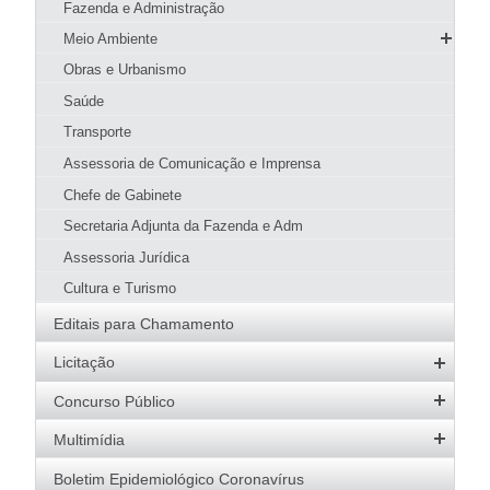
Fazenda e Administração
Guia Prático
Meio Ambiente
Hotéis e Pousadas
SMMA
Obras e Urbanismo
Restaurantes
Meio Ambiente
Página Inicial SMMA
Saúde
Pizzarias
Conselhos
Serviços SMMA
Apresentação
Transporte
Pastelarias
Parques Municipais
Codema
Educação Ambiental
Objetivo Estratégico
Assessoria de Comunicação e Imprensa
Bares, Lanchonetes e Sorveterias
Licenciamento Ambiental
Parque Natural Municipal Dona Ziza
Denúncias
Atribuições
Chefe de Gabinete
Padarias
Uso de produtos e subprodutos florestais
Quem é Quem
Secretaria Adjunta da Fazenda e Adm
Download
Licenciamento Ambiental
Assessoria Jurídica
Fiscalização
Cultura e Turismo
Legislação
Editais para Chamamento
Galeria de Imagens
Licitação
Editais Abertos
Concurso Público
Software e Banco de Dados
Concursos Abertos
Multimídia
Atas de Registro de Preços
Processos Seletivos
Galeria de Fotos
Boletim Epidemiológico Coronavírus