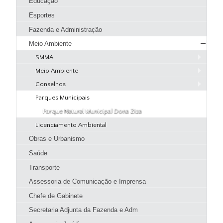
Educação
Patrimônio Cultural
Esportes
Agenda de Eventos
Fazenda e Administração
Guia Prático
Meio Ambiente
Hotéis e Pousadas
SMMA
Restaurantes
Meio Ambiente
Página Inicial SMMA
Pizzarias
Conselhos
Serviços SMMA
Apresentação
Pastelarias
Parques Municipais
Codema
Educação Ambiental
Objetivo Estratégico
Bares, Lanchonetes e Sorveterias
Parque Natural Municipal Dona Ziza
Denúncias
Atribuições
Padarias
Licenciamento Ambiental
Uso de produtos e subprodutos florestais
Quem é Quem
Obras e Urbanismo
Download
Licenciamento Ambiental
Fiscalização
Saúde
Legislação
Transporte
Galeria de Imagens
Assessoria de Comunicação e Imprensa
Chefe de Gabinete
Secretaria Adjunta da Fazenda e Adm